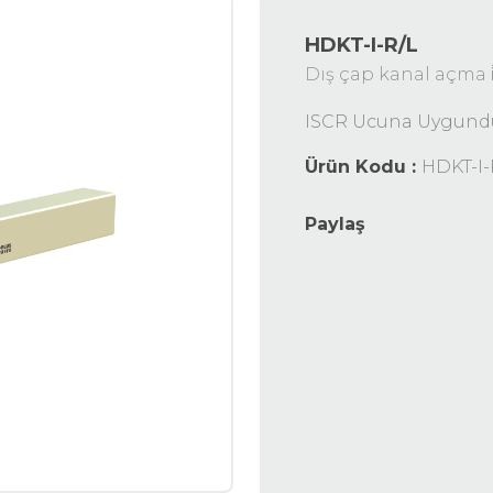
HDKT-I-R/L
Dış çap kanal açma i̇
ISCR Ucuna Uygundu
Ürün Kodu :
HDKT-I-
Paylaş