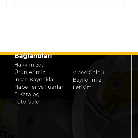
Bağlantıları
Hakkımızda
Ürünlerimiz
Video Galeri
İnsan Kaynakları
Bayilerimiz
Haberler ve Fuarlar
İletişim
E-Katalog
Foto Galeri