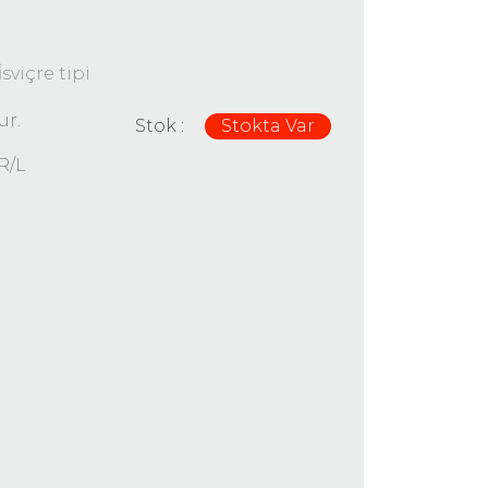
sviçre tipi
r.
Stok :
Stokta Var
R/L