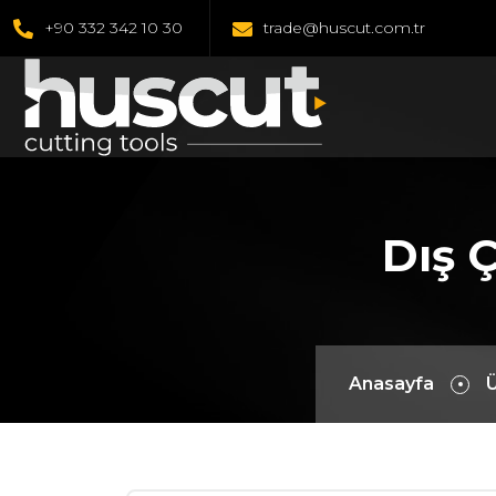
+90 332 342 10 30
trade@huscut.com.tr
Dış 
Anasayfa
Ü