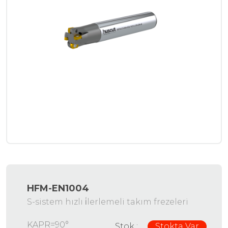
HFM-EN1004
S-sistem hızlı i̇lerlemeli takım frezeleri
KAPR=90°
Stok :
Stokta Var