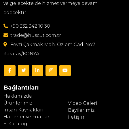
ve gelecekte de hizmet vermeye devam
edecektir.
+90 332 342 10 30
trade@huscut.com.tr
Fevzi Çakmak Mah. Özlem Cad. No:3
Karatay/KONYA
Bağlantıları
Hakkımızda
Ürünlerimiz
Video Galeri
İnsan Kaynakları
Bayilerimiz
Haberler ve Fuarlar
İletişim
E-Katalog