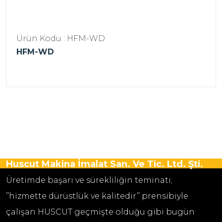
Ürün Kodu : HFM-WD
HFM-WD
Huscut Makina İmalat San. Ve Tic. Ltd. Şti.
Üretimde başarı ve sürekliliğin teminatı;
’’hizmette dürüstlük ve kalitedir’’ prensibiyle
çalışan HUSCUT geçmişte olduğu gibi bugün