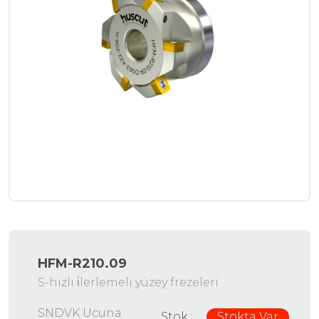
HFM-R210.09
S-hızlı i̇lerlemeli yüzey frezeleri
SNDVK Ucuna
Stok :
Stokta Var