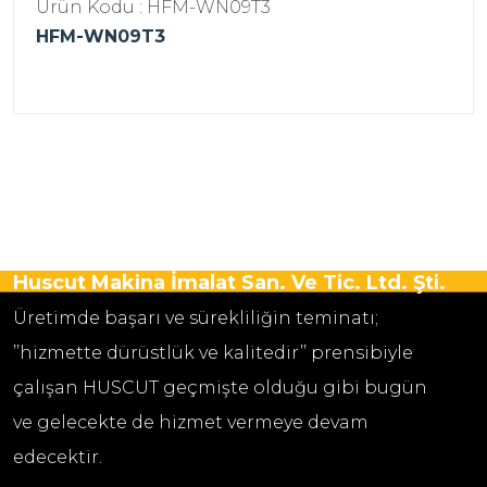
Ürün Kodu : HFM-WN09T3
HFM-WN09T3
Huscut Makina İmalat San. Ve Tic. Ltd. Şti.
Üretimde başarı ve sürekliliğin teminatı;
’’hizmette dürüstlük ve kalitedir’’ prensibiyle
çalışan HUSCUT geçmişte olduğu gibi bugün
ve gelecekte de hizmet vermeye devam
edecektir.