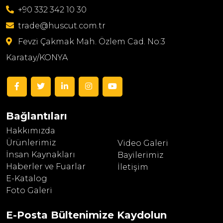
+90 332 342 10 30
trade@huscut.com.tr
Fevzi Çakmak Mah. Özlem Cad. No:3
Karatay/KONYA
Bağlantıları
Hakkımızda
Ürünlerimiz
Video Galeri
İnsan Kaynakları
Bayilerimiz
Haberler ve Fuarlar
İletişim
E-Katalog
Foto Galeri
E-Posta Bültenimize
Kaydolun