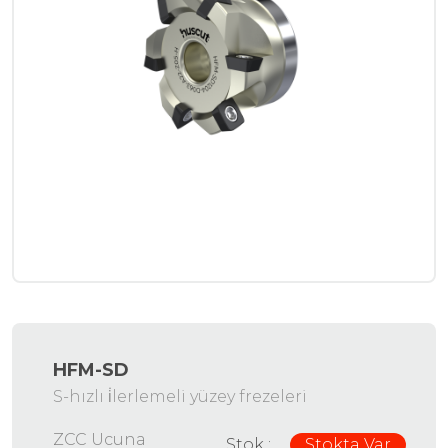
HFM-SD
S-hızlı i̇lerlemeli yüzey frezeleri
ZCC Ucuna
Stok :
Stokta Var