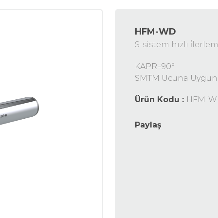
HFM-WD
S-sistem hızlı i̇lerle
KAPR=90°
SMTM Ucuna Uygun
Ürün Kodu :
HFM-W
Paylaş