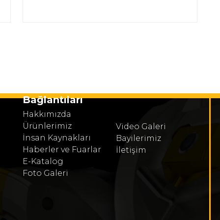
Bağlantıları
Hakkımızda
Ürünlerimiz
Video Galeri
İnsan Kaynakları
Bayilerimiz
Haberler ve Fuarlar
İletişim
E-Katalog
Foto Galeri