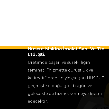
Huscut Makina İmalat San. Ve Tic.
Ltd. Şti.
Üretimde başarı ve sürekliliğin
teminatı; ’’hizmette dürüstlük ve
kalitedir’’ prensibiyle çalışan HUSCUT
geçmişte olduğu gibi bugün ve
gelecekte de hizmet vermeye devam
edecektir.