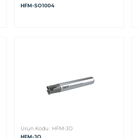
HFM-SO1004
Ürün Kodu : HFM-JO
HFM-JO