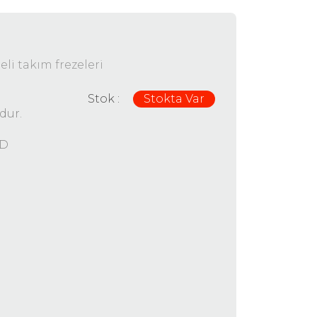
meli takım frezeleri
Stok :
Stokta Var
dur.
D