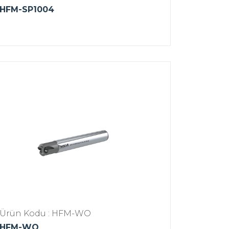
HFM-SP1004
Ürün Kodu : HFM-WO
HFM-WO