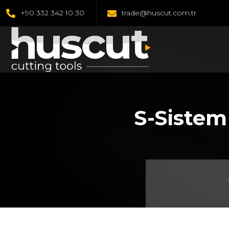
+90 332 342 10 30
trade@huscut.com.tr
S-Sistem 