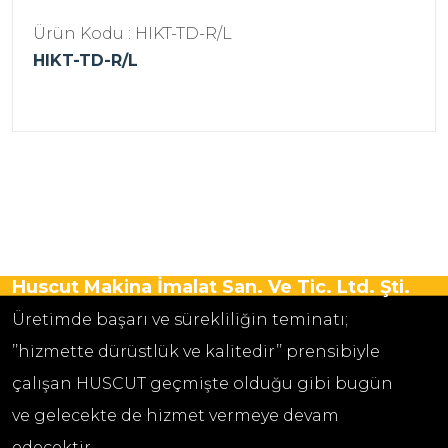
Ürün Kodu : HIKT-TD-R/L
HIKT-TD-R/L
Huscut Makina İmalat San. Ve Tic. Ltd. Şti.
Üretimde başarı ve sürekliliğin teminatı;
’’hizmette dürüstlük ve kalitedir’’ prensibiyle
çalışan HUSCUT geçmişte olduğu gibi bugün
ve gelecekte de hizmet vermeye devam
edecektir.