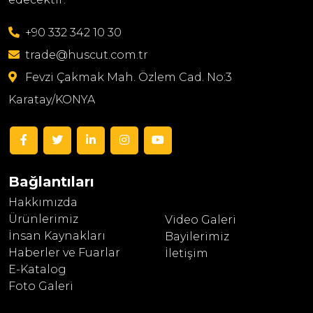
+90 332 342 10 30
trade@huscut.com.tr
Fevzi Çakmak Mah. Özlem Cad. No:3
Karatay/KONYA
Bağlantıları
Hakkımızda
Ürünlerimiz
Video Galeri
İnsan Kaynakları
Bayilerimiz
Haberler ve Fuarlar
İletişim
E-Katalog
Foto Galeri