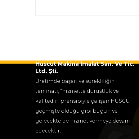
Huscut Makina İmalat San. Ve Tic.
Ltd. Şti.
Üretimde başarı ve sürekliliğin
teminatı; ’’hizmette dürüstlük ve
kalitedir’’ prensibiyle çalışan HUSCUT
geçmişte olduğu gibi bugün ve
gelecekte de hizmet vermeye devam
edecektir.