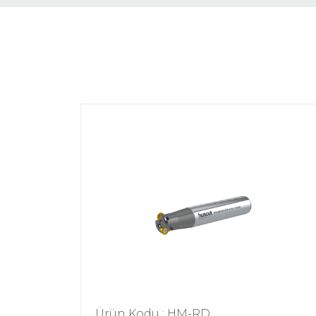
Ürün Kodu : HM-RD