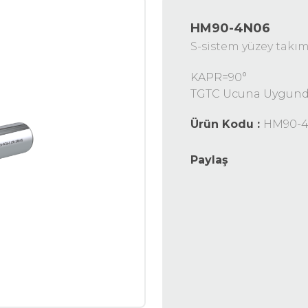
HM90-4N06
S-sistem yüzey takım
KAPR=90°
TGTC Ucuna Uygund
Ürün Kodu :
HM90-
Paylaş