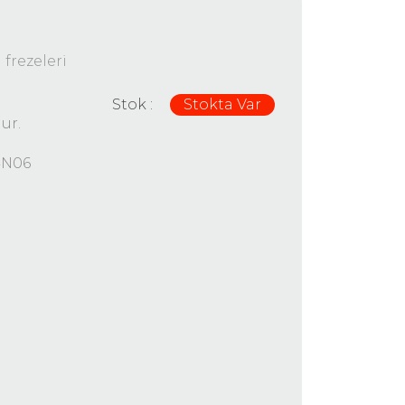
 frezeleri
Stok :
Stokta Var
ur.
4N06