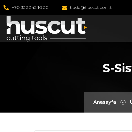
+90 332 342 10 30
trade@huscut.com.tr
S-Si
Anasayfa