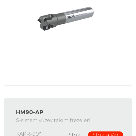
HM90-AP
S-sistem yüzey takım frezeleri
KAPR=90°
Stok :
Stokta Var