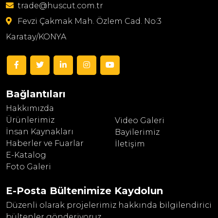
trade@huscut.com.tr
Fevzi Çakmak Mah. Özlem Cad. No:3
Karatay/KONYA
Bağlantıları
Hakkımızda
Ürünlerimiz
Video Galeri
İnsan Kaynakları
Bayilerimiz
Haberler ve Fuarlar
İletişim
E-Katalog
Foto Galeri
E-Posta Bültenimize
Kaydolun
Düzenli olarak projelerimiz hakkında bilgilendirici
bültenler gönderiyoruz.