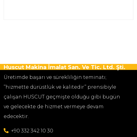
Huscut Makina İmalat San. Ve Tic. Ltd. Şti.
Üretimde başarı ve sürekliliğin teminatı;
’’hizmette dürüstlük ve kalitedir’’ prensibiyle
çalışan HUSCUT geçmişte olduğu gibi bugün
ve gelecekte de hizmet vermeye devam
edecektir.
+90 332 342 10 30