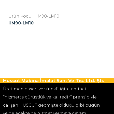
Ürün Kodu : HM90-LM10
HM90-LM10
Huscut Makina İmalat San. Ve Tic. Ltd. Şti.
Üretimde başarı ve sürekliliğin teminatı;
’’hizmette dürüstlük ve kalitedir’’ prensibiyle
çalışan HUSCUT geçmişte olduğu gibi bugün
ve gelecekte de hizmet vermeye devam