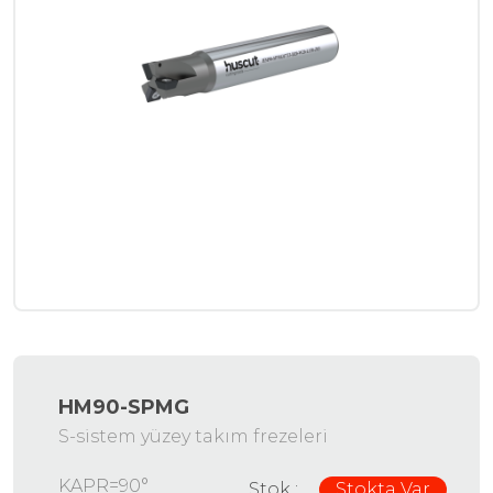
HM90-SPMG
S-sistem yüzey takım frezeleri
KAPR=90°
Stok :
Stokta Var