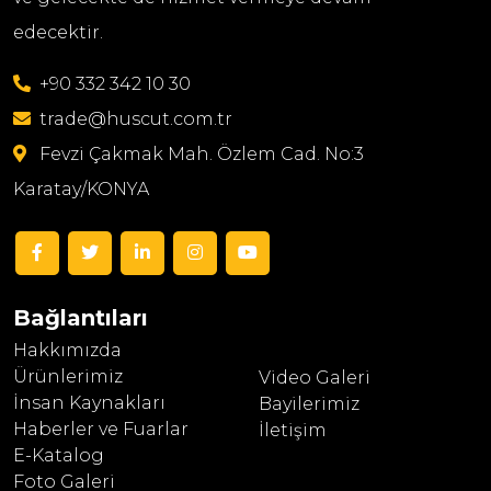
edecektir.
+90 332 342 10 30
trade@huscut.com.tr
Fevzi Çakmak Mah. Özlem Cad. No:3
Karatay/KONYA
Bağlantıları
Hakkımızda
Ürünlerimiz
Video Galeri
İnsan Kaynakları
Bayilerimiz
Haberler ve Fuarlar
İletişim
E-Katalog
Foto Galeri