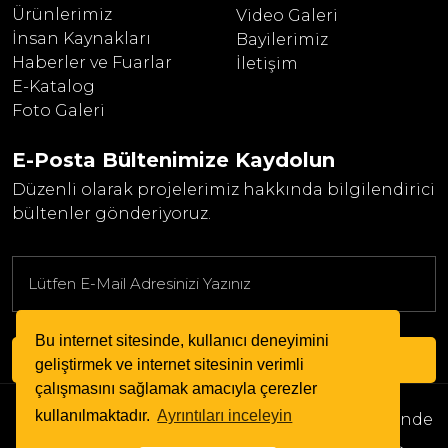
Ürünlerimiz
Video Galeri
İnsan Kaynakları
Bayilerimiz
Haberler ve Fuarlar
İletişim
E-Katalog
Foto Galeri
E-Posta Bültenimize
Kaydolun
Düzenli olarak projelerimiz hakkında bilgilendirici
bültenler gönderiyoruz.
Bu internet sitesinde, kullanıcı deneyimini
GÖNDER VE KAYDOL
geliştirmek ve internet sitesinin verimli
çalışmasını sağlamak amacıyla çerezler
Copyright © 2024. Her Hakkı Saklıdır.
kullanılmaktadır.
Ayrıntıları inceleyin
kopyalanması, çoğaltılması ve dağıtılması halinde