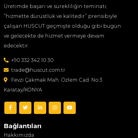
Üretimde başarı ve sürekliliğin teminatı;
’’hizmette dürüstlük ve kalitedir’’ prensibiyle
çalışan HUSCUT geçmişte olduğu gibi bugün
ve gelecekte de hizmet vermeye devam
edecektir.
+90 332 342 10 30
trade@huscut.com.tr
Fevzi Çakmak Mah. Özlem Cad. No:3
Karatay/KONYA
Bağlantıları
Hakkımızda