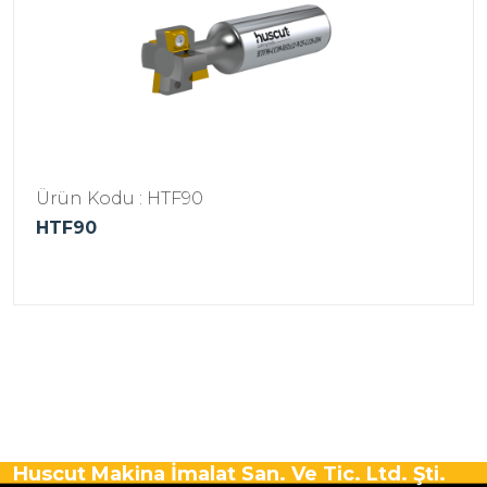
Ürün Kodu : HTF90
HTF90
Huscut Makina İmalat San. Ve Tic. Ltd. Şti.