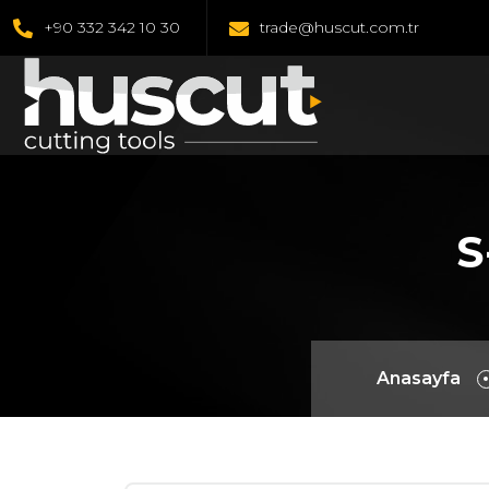
+90 332 342 10 30
trade@huscut.com.tr
S
Anasayfa