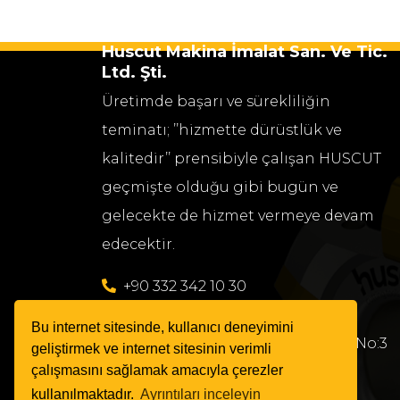
Huscut Makina İmalat San. Ve Tic.
Ltd. Şti.
Üretimde başarı ve sürekliliğin
teminatı; ’’hizmette dürüstlük ve
kalitedir’’ prensibiyle çalışan HUSCUT
geçmişte olduğu gibi bugün ve
gelecekte de hizmet vermeye devam
edecektir.
+90 332 342 10 30
trade@huscut.com.tr
Bu internet sitesinde, kullanıcı deneyimini
Fevzi Çakmak Mah. Özlem Cad. No:3
geliştirmek ve internet sitesinin verimli
çalışmasını sağlamak amacıyla çerezler
Karatay/KONYA
kullanılmaktadır.
Ayrıntıları inceleyin