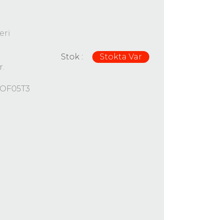
eri
Stok :
Stokta Var
.
OF05T3