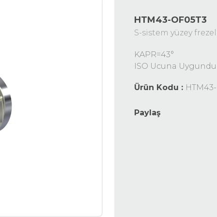
HTM43-OF05T3
S-sistem yüzey frezel
KAPR=43°
ISO Ucuna Uygundur
Ürün Kodu :
HTM43-
Paylaş