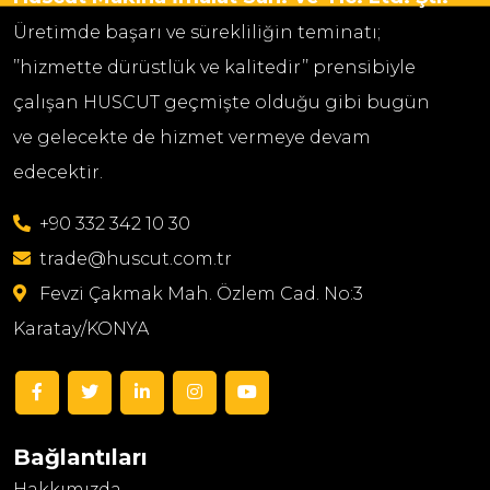
Üretimde başarı ve sürekliliğin teminatı;
’’hizmette dürüstlük ve kalitedir’’ prensibiyle
çalışan HUSCUT geçmişte olduğu gibi bugün
ve gelecekte de hizmet vermeye devam
edecektir.
+90 332 342 10 30
trade@huscut.com.tr
Fevzi Çakmak Mah. Özlem Cad. No:3
Karatay/KONYA
Bağlantıları
Hakkımızda