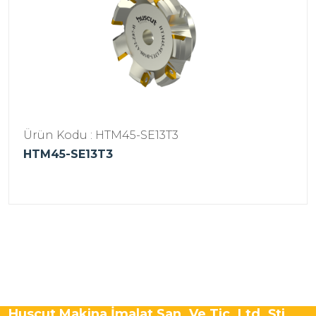
Ürün Kodu : HTM45-SE13T3
HTM45-SE13T3
Huscut Makina İmalat San. Ve Tic. Ltd. Şti.