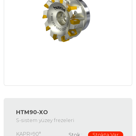
HTM90-XO
S-sistem yüzey frezeleri
KAPR=90°
Stok :
Stokta Var