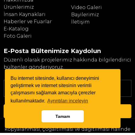
Ürünlerimiz
Video Galeri
İnsan Kaynakları
Bayilerimiz
Haberler ve Fuarlar
İletişim
E-Katalog
Foto Galeri
E-Posta Bültenimize
Kaydolun
Düzenli olarak projelerimiz hakkında bilgilendirici
bültenler gönderiyoruz.
Bu internet sitesinde, kullanıcı deneyimini
geliştirmek ve internet sitesinin verimli
çalışmasını sağlamak amacıyla çerezler
kullanılmaktadır.
Ayrıntıları inceleyin
GÖNDER VE KAYDOL
Tamam
Copyright © 2024. Her Hakkı Saklıdır.
kopyalanması, çoğaltılması ve dağıtılması halinde