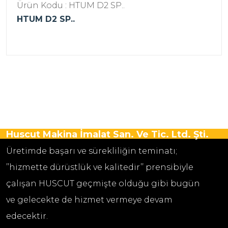
Ürün Kodu : HTUM D2 SP..
HTUM D2 SP..
Huscut Makina İmalat San. Ve Tic. Ltd. Şti.
Üretimde başarı ve sürekliliğin teminatı;
’’hizmette dürüstlük ve kalitedir’’ prensibiyle
çalışan HUSCUT geçmişte olduğu gibi bugün
ve gelecekte de hizmet vermeye devam
edecektir.