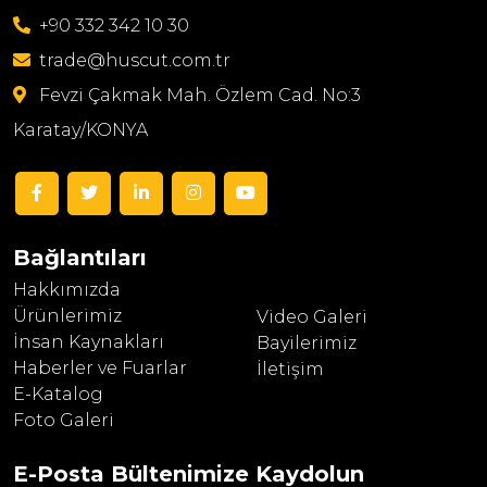
+90 332 342 10 30
trade@huscut.com.tr
Fevzi Çakmak Mah. Özlem Cad. No:3
Karatay/KONYA
Bağlantıları
Hakkımızda
Ürünlerimiz
Video Galeri
İnsan Kaynakları
Bayilerimiz
Haberler ve Fuarlar
İletişim
E-Katalog
Foto Galeri
E-Posta Bültenimize
Kaydolun