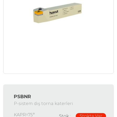
PSBNR
P-sistem dış torna katerleri
KAPR=75°
Stok :
Stokta Var