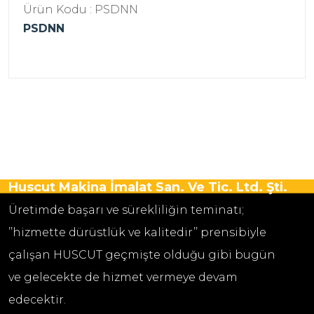
Ürün Kodu : PSDNN
PSDNN
Huscut Makina İmalat San. Ve Tic. Ltd. Şti.
Üretimde başarı ve sürekliliğin teminatı;
’’hizmette dürüstlük ve kalitedir’’ prensibiyle
çalışan HUSCUT geçmişte olduğu gibi bugün
ve gelecekte de hizmet vermeye devam
edecektir.