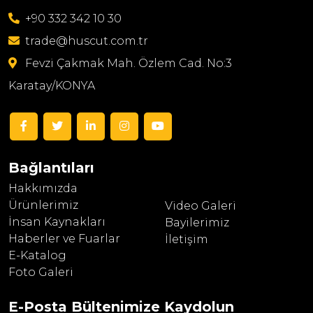
+90 332 342 10 30
trade@huscut.com.tr
Fevzi Çakmak Mah. Özlem Cad. No:3
Karatay/KONYA
Bağlantıları
Hakkımızda
Ürünlerimiz
Video Galeri
İnsan Kaynakları
Bayilerimiz
Haberler ve Fuarlar
İletişim
E-Katalog
Foto Galeri
E-Posta Bültenimize
Kaydolun