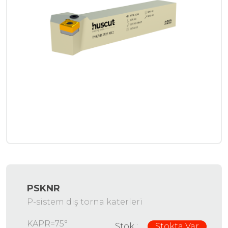
PSKNR
P-sistem dış torna katerleri
KAPR=75°
Stok :
Stokta Var