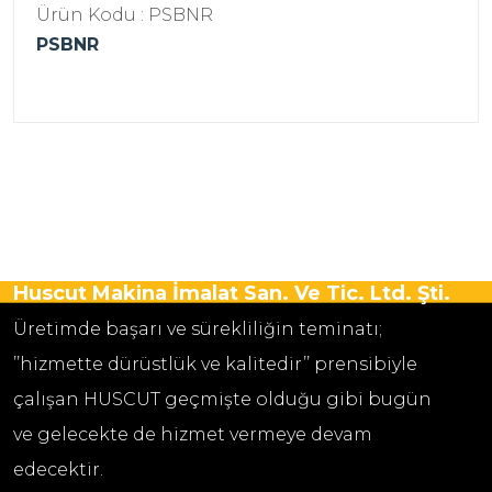
Ürün Kodu : PSBNR
PSBNR
Huscut Makina İmalat San. Ve Tic. Ltd. Şti.
Üretimde başarı ve sürekliliğin teminatı;
’’hizmette dürüstlük ve kalitedir’’ prensibiyle
çalışan HUSCUT geçmişte olduğu gibi bugün
ve gelecekte de hizmet vermeye devam
edecektir.