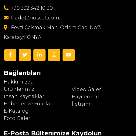
+90 332 342 10 30
trade@huscut.com.tr
Fevzi Çakmak Mah. Özlem Cad. No:3
Karatay/KONYA
Bağlantıları
Hakkımızda
Ürünlerimiz
Video Galeri
İnsan Kaynakları
Bayilerimiz
Haberler ve Fuarlar
İletişim
E-Katalog
Foto Galeri
E-Posta Bültenimize
Kaydolun