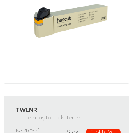
TWLNR
T-sistem dış torna katerleri
KAPR=95°
Stok :
Stokta Var