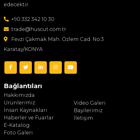
edecektir.
+90 332 342 10 30
trade@huscut.com.tr
Fevzi Çakmak Mah. Özlem Cad. No:3
Karatay/KONYA
Bağlantıları
Hakkımızda
Ürünlerimiz
Video Galeri
İnsan Kaynakları
Bayilerimiz
Haberler ve Fuarlar
İletişim
E-Katalog
Foto Galeri