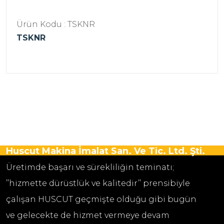
Ürün Kodu : TSKNR
TSKNR
Huscut Makina İmalat San. Ve Tic. Ltd. Şti.
Üretimde başarı ve sürekliliğin teminatı;
’’hizmette dürüstlük ve kalitedir’’ prensibiyle
çalışan HUSCUT geçmişte olduğu gibi bugün
ve gelecekte de hizmet vermeye devam